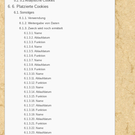
5.2 Analytische Cookies
6. Platzierte Cookies
Sonstiges
Verwendung
Weitergabe von Daten
Zweck wird noch ermittelt
Name
Ablaufdatum
Funktion
Name
Ablaufdatum
Funktion
Name
Ablaufdatum
Funktion
Name
Ablaufdatum
Funktion
Name
Ablaufdatum
Funktion
Name
Ablaufdatum
Funktion
Name
Ablaufdatum
Funktion
Name
Ablaufdatum