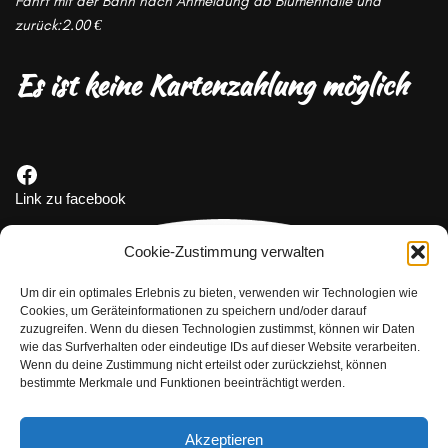
Fahrt mit der Bahn nach Anmeldung ab Blumenhalle und
zurück:2.00 €
Es ist keine
Kartenzahlung möglich
Link zu facebook
Cookie-Zustimmung verwalten
Um dir ein optimales Erlebnis zu bieten, verwenden wir Technologien wie
Cookies, um Geräteinformationen zu speichern und/oder darauf
zuzugreifen. Wenn du diesen Technologien zustimmst, können wir Daten
wie das Surfverhalten oder eindeutige IDs auf dieser Website verarbeiten.
Wenn du deine Zustimmung nicht erteilst oder zurückziehst, können
bestimmte Merkmale und Funktionen beeinträchtigt werden.
Akzeptieren