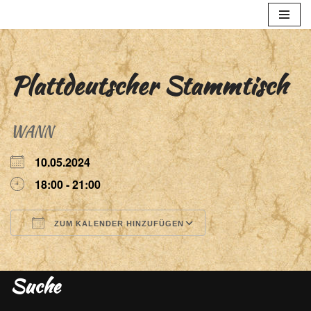
Zum
Inhalt
springen
Plattdeutscher Stammtisch
WANN
10.05.2024
18:00 - 21:00
ZUM KALENDER HINZUFÜGEN
ICS herunterladen
Google Kalender
Suche