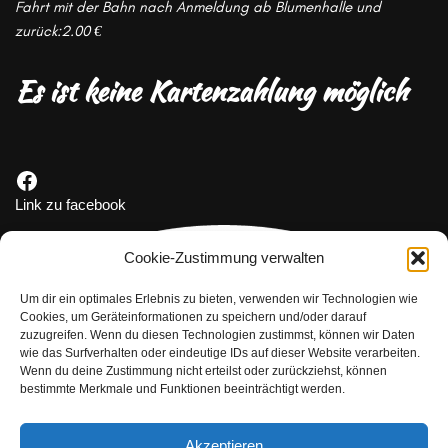
Fahrt mit der Bahn nach Anmeldung ab Blumenhalle und
zurück:2.00 €
Es ist keine
Kartenzahlung möglich
Link zu facebook
Cookie-Zustimmung verwalten
Um dir ein optimales Erlebnis zu bieten, verwenden wir Technologien wie
Cookies, um Geräteinformationen zu speichern und/oder darauf
zuzugreifen. Wenn du diesen Technologien zustimmst, können wir Daten
wie das Surfverhalten oder eindeutige IDs auf dieser Website verarbeiten.
Wenn du deine Zustimmung nicht erteilst oder zurückziehst, können
bestimmte Merkmale und Funktionen beeinträchtigt werden.
Akzeptieren