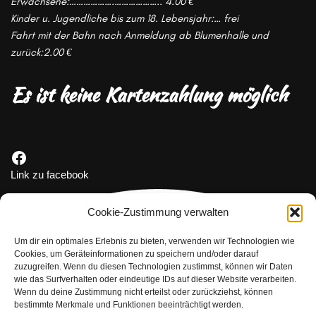
Erwachsene:……………….……………….. 4.00 €
Kinder u. Jugendliche bis zum 18. Lebensjahr:… frei
Fahrt mit der Bahn nach Anmeldung ab Blumenhalle und
zurück:2.00 €
Es ist keine
Kartenzahlung möglich
Link zu facebook
Cookie-Zustimmung verwalten
Um dir ein optimales Erlebnis zu bieten, verwenden wir Technologien wie
Cookies, um Geräteinformationen zu speichern und/oder darauf
zuzugreifen. Wenn du diesen Technologien zustimmst, können wir Daten
wie das Surfverhalten oder eindeutige IDs auf dieser Website verarbeiten.
Wenn du deine Zustimmung nicht erteilst oder zurückziehst, können
bestimmte Merkmale und Funktionen beeinträchtigt werden.