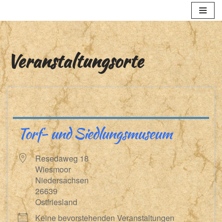
Zum
Inhalt
springen
Veranstaltungsorte
Torf- und Siedlungsmuseum
Resedaweg 18
Wiesmoor
Niedersachsen
26639
Ostfriesland
Keine bevorstehenden Veranstaltungen